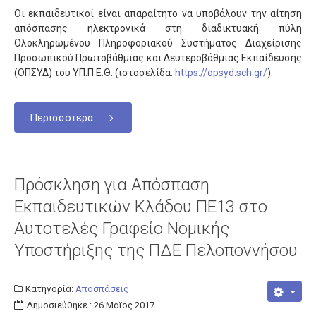
Σχολεία
Οι εκπαιδευτικοί είναι απαραίτητο να υποβάλουν την αίτηση
Κατανομή
απόσπασης ηλεκτρονικά στη διαδικτυακή πύλη
Ολοκληρωμένου Πληροφοριακού Συστήματος Διαχείρισης
Γυμνάσια
Προσωπικού Πρωτοβάθμιας και Δευτεροβάθμιας Εκπαίδευσης
(ΟΠΣΥΔ) του ΥΠ.Π.Ε.Θ. (ιστοσελίδα:
https://opsyd.sch.gr/
).
Γενικά Λύκεια
Επαγγελματικά Λύκεια
Περισσότερα...
Ε.Ε.Ε.Ε.K.
Δράσεις
Εκδρομές
Πρόσκληση για Απόσπαση
Πληροφορίες
Εκπαιδευτικών Κλάδου ΠΕ13 στο
Αυτοτελές Γραφείο Νομικής
Προκηρύξεις
Υποστήριξης της ΠΔΕ Πελοποννήσου
Ωρολόγια Προγράμματα
Εκπαιδευτικοί
Κατηγορία:
Αποσπάσεις
Μεταθέσεις
Δημοσιεύθηκε : 26 Μαϊος 2017