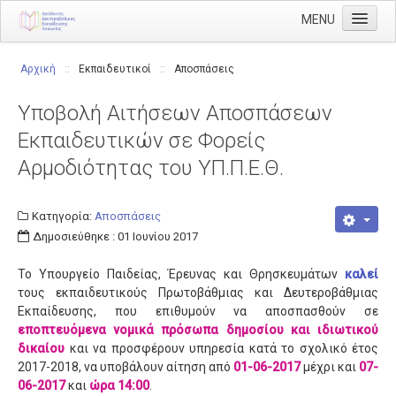
MENU
Αρχική
Αρχική
::
Εκπαιδευτικοί
::
Αποσπάσεις
Διεύθυνση
Υποβολή Αιτήσεων Αποσπάσεων
Διευθυντής
Εκπαιδευτικών σε Φορείς
Διάρθρωση
Αρμοδιότητας του ΥΠ.Π.Ε.Θ.
Τμήμα Α' Διοικητικού
Τμήμα Β' Οικονομικού
Κατηγορία:
Αποσπάσεις
Δημοσιεύθηκε : 01 Ιουνίου 2017
Τμήμα Γ' Προσωπικού
Το Υπουργείο Παιδείας, Έρευνας και Θρησκευμάτων
καλεί
Τμήμα Δ' Πληροφορικής & Νέων Τεχνολογιών
τους εκπαιδευτικούς Πρωτοβάθμιας και Δευτεροβάθμιας
Τμήμα Ε' Εκπαιδευτικών Θεμάτων
Εκπαίδευσης, που επιθυμούν να αποσπασθούν σε
εποπτευόμενα νομικά πρόσωπα δημοσίου και ιδιωτικού
ΠΥΣΔΕ
δικαίου
και να προσφέρουν υπηρεσία κατά το σχολικό έτος
2017-2018, να υποβάλουν αίτηση από
01-06-2017
μέχρι και
07-
ΠΥΣΔΕ Επιλογής
06-2017
και
ώρα 14:00
.