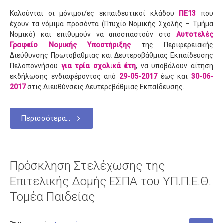
Αποσπάσεις
Καλούνται οι μόνιμοι/ες εκπαιδευτικοί κλάδου
ΠΕ13
που
Διορισμοί - Προσλήψεις
έχουν τα νόμιμα προσόντα (Πτυχίο Νομικής Σχολής – Τμήμα
Νομικό) και επιθυμούν να αποσπαστούν στο
Αυτοτελές
Συνταξιοδοτήσεις
Γραφείο Νομικής Υποστήριξης
της Περιφερειακής
Διεύθυνσης Πρωτοβάθμιας και Δευτεροβάθμιας Εκπαίδευσης
Μετατάξεις
Πελοποννήσου
για τρία σχολικά έτη
, να υποβάλουν αίτηση
Επιμoρφώσεις
εκδήλωσης ενδιαφέροντος από
29-05-2017
έως και
30-06-
2017
στις Διευθύνσεις Δευτεροβάθμιας Εκπαίδευσης.
Οικονομικά
Άδειες
Περισσότερα...
Μαθητές
Πανελλαδικές Εξετάσεις
Διαγωνισμοί
Πρόσκληση Στελέχωσης της
Επιτελικής Δομής ΕΣΠΑ του ΥΠ.Π.Ε.Θ.
Επικοινωνία
Τομέα Παιδείας