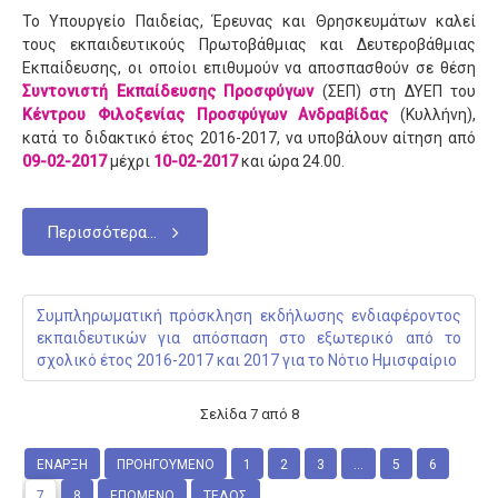
Το Υπουργείο Παιδείας, Έρευνας και Θρησκευμάτων καλεί
τους εκπαιδευτικούς Πρωτοβάθμιας και Δευτεροβάθμιας
Εκπαίδευσης, οι οποίοι επιθυμούν να αποσπασθούν σε θέση
Συντονιστή Εκπαίδευσης Προσφύγων
(ΣΕΠ) στη ΔΥΕΠ του
Κέντρου Φιλοξενίας Προσφύγων Ανδραβίδας
(Κυλλήνη),
κατά το διδακτικό έτος 2016-2017, να υποβάλουν αίτηση από
09-02-2017
μέχρι
10-02-2017
και ώρα 24.00.
Περισσότερα...
Συμπληρωματική πρόσκληση εκδήλωσης ενδιαφέροντος
εκπαιδευτικών για απόσπαση στο εξωτερικό από το
σχολικό έτος 2016-2017 και 2017 για το Νότιο Ημισφαίριο
Σελίδα 7 από 8
ΈΝΑΡΞΗ
ΠΡΟΗΓΟΎΜΕΝΟ
1
2
3
...
5
6
7
8
ΕΠΌΜΕΝΟ
ΤΈΛΟΣ