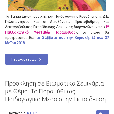
Αποσπάσεις
Διορισμοί - Προσλήψεις
Το Τμήμα Επιστημονικής και Παιδαγωγικής Καθοδήγησης Δ.Ε.
Συνταξιοδοτήσεις
Πελοποννήσου και οι Διευθύνσεις Πρωτοβάθμιας και
ο
Δευτεροβάθμιας Εκπαίδευσης Λακωνίας διοργανώνουν το
«
1
Μετατάξεις
Παλλακωνικό Φεστιβάλ Παραμυθιού
»
, το οποίο θα
πραγματοποιηθεί
το Σάββατο και την Κυριακή, 26 και 27
Επιμoρφώσεις
Μαΐου 2018
.
Οικονομικά
Άδειες
Περισσότερα...
Μαθητές
Πανελλαδικές Εξετάσεις
Πρόσκληση σε Βιωματικά Σεμινάρια
Διαγωνισμοί
με Θέμα: Το Παραμύθι ως
Επικοινωνία
Παιδαγωγικό Μέσο στην Εκπαίδευση
Κατηγορία:
Κ.Ε.Σ.Υ.