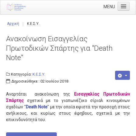
MENU
Αρχική
Αρχική
::
Κ.Ε.Σ.Υ.
Διεύθυνση
Ανακοίνωση Εισαγγελίας
Διευθυντής
Πρωτοδικών Σπάρτης για "Death
Διάρθρωση
Note"
Τμήμα Α' Διοικητικού
Τμήμα Β' Οικονομικού
Κατηγορία:
Κ.Ε.Σ.Υ.
Δημοσιεύθηκε : 02 Ιουλίου 2018
Τμήμα Γ' Προσωπικού
Αναρτάται ανακοίνωση της
Εισαγγελίας Πρωτοδικών
Τμήμα Δ' Πληροφορικής & Νέων Τεχνολογιών
Σπάρτης
σχετικά με το γιαπωνέζικο σίριαλ κινουμένων
Τμήμα Ε' Εκπαιδευτικών Θεμάτων
σχεδίων "
Death Note
" με την οποία εφιστά την προσοχή στους
ανήλικους, και κυρίως στους έφηβους, σχετικά με την
ΠΥΣΔΕ
επικινδυνότητά του.
ΠΥΣΔΕ Επιλογής