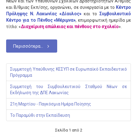
Νέων και των Υπευθύνων Σχολικών Δραστηριοτήτων Α/θμιας
και Β/θμιας Εκπ/σης, οργανώνει, σε συνεργασία με το
Κέντρο
Πρόληψης Ν. Λακωνίας «Δίαυλος»
και το
Συμβουλευτικό
Κέντρο για το Πένθος «Μέριμνα»
, επιμορφωτική ημερίδα με
τίτλο: «
Διαχείριση απώλειας και
πένθους στο σχολείο
».
Περισσότερα...
Συμμετοχή Υπεύθυνης ΚΕΣΥΠ σε Ευρωπαϊκό Εκπαιδευτικό
Πρόγραμμα
Συμμετοχή του Συμβουλευτικού Σταθμού Νέων σε
Εκδήλωση της ΔΠΕ Λακωνίας
21η Μαρτίου - Παγκόσμια Ημέρα Ποίησης
Το Παραμύθι στην Εκπαίδευση
Σελίδα 1 από 2