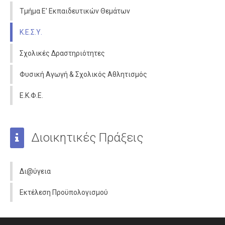
Τμήμα Ε' Εκπαιδευτικών Θεμάτων
Κ.Ε.Σ.Υ.
Σχολικές Δραστηριότητες
Φυσική Αγωγή & Σχολικός Αθλητισμός
Ε.Κ.Φ.Ε.
Διοικητικές Πράξεις
Δι@ύγεια
Εκτέλεση Προϋπολογισμού