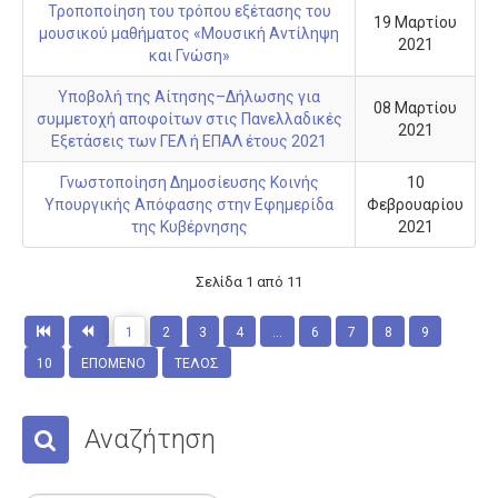
Τροποποίηση του τρόπου εξέτασης του
Αποσπάσεις
19 Μαρτίου
μουσικού μαθήματος «Μουσική Αντίληψη
2021
Διορισμοί - Προσλήψεις
και Γνώση»
Συνταξιοδοτήσεις
Υποβολή της Αίτησης–Δήλωσης για
08 Μαρτίου
συμμετοχή αποφοίτων στις Πανελλαδικές
Μετατάξεις
2021
Εξετάσεις των ΓΕΛ ή ΕΠΑΛ έτους 2021
Επιμoρφώσεις
Γνωστοποίηση Δημοσίευσης Κοινής
10
Υπουργικής Απόφασης στην Εφημερίδα
Φεβρουαρίου
Οικονομικά
της Κυβέρνησης
2021
Άδειες
Σελίδα 1 από 11
Μαθητές
Πανελλαδικές Εξετάσεις
1
2
3
4
...
6
7
8
9
Διαγωνισμοί
10
ΕΠΌΜΕΝΟ
ΤΈΛΟΣ
Επικοινωνία
Αναζήτηση