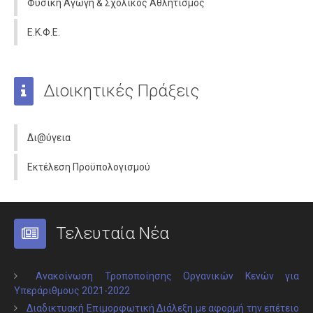
Φυσική Αγωγή & Σχολικός Αθλητισμός
Ε.Κ.Φ.Ε.
Διοικητικές Πράξεις
Δι@ύγεια
Εκτέλεση Προϋπολογισμού
Τελευταία Νέα
Ανακοίνωση Τροποποίησης Οργανικών Κενών για
Υπεράριθμους 2021-2022
Διαδικτυακή Επιμορφωτική Διάλεξη με αφορμή την επέτειο