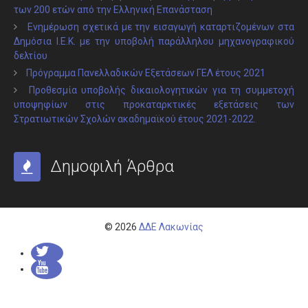
των 200 ετών από την Ελληνική Επανάσταση
Ενημέρωση σχετικά με την εισαγωγή καταρτιζομένων στα
Δημόσια Ι.Ε.Κ. με την υποβολή παράλληλου μηχανογραφικού
δελτίου
Πρόγραμμα Πανελλαδικών Εξετάσεων ΓΕΛ έτους 2021
Προθεσμία υποβολής δικαιολογητικών για τη συμμετοχή
υποψηφίων στις προκαταρκτικές εξετάσεις των
Στρατιωτικών Σχολών ακαδημαϊκού έτους 2021-2022.
Δημοφιλή Άρθρα
© 2026
ΔΔΕ Λακωνίας