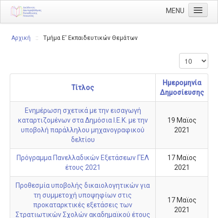
MENU
Αρχική
Αρχική
::
Τμήμα Ε' Εκπαιδευτικών Θεμάτων
Διεύθυνση
Διευθυντής
Ημερομηνία
Διάρθρωση
Τίτλος
Δημοσίευσης
Τμήμα Α' Διοικητικού
Ενημέρωση σχετικά με την εισαγωγή
Τμήμα Β' Οικονομικού
καταρτιζομένων στα Δημόσια Ι.Ε.Κ. με την
19 Μαϊος
υποβολή παράλληλου μηχανογραφικού
2021
Τμήμα Γ' Προσωπικού
δελτίου
Τμήμα Δ' Πληροφορικής & Νέων Τεχνολογιών
Πρόγραμμα Πανελλαδικών Εξετάσεων ΓΕΛ
17 Μαϊος
έτους 2021
2021
Τμήμα Ε' Εκπαιδευτικών Θεμάτων
Προθεσμία υποβολής δικαιολογητικών για
ΠΥΣΔΕ
τη συμμετοχή υποψηφίων στις
17 Μαϊος
ΠΥΣΔΕ Επιλογής
προκαταρκτικές εξετάσεις των
2021
Στρατιωτικών Σχολών ακαδημαϊκού έτους