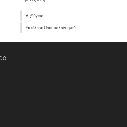
Δι@ύγεια
Εκτέλεση Προϋπολογισμού
ρα