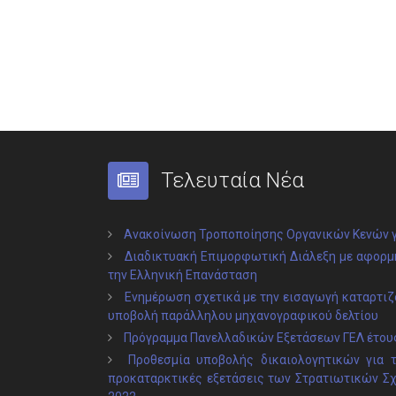
Τελευταία Νέα
Ανακοίνωση Τροποποίησης Οργανικών Κενών γ
Διαδικτυακή Επιμορφωτική Διάλεξη με αφορμή
την Ελληνική Επανάσταση
Ενημέρωση σχετικά με την εισαγωγή καταρτιζο
υποβολή παράλληλου μηχανογραφικού δελτίου
Πρόγραμμα Πανελλαδικών Εξετάσεων ΓΕΛ έτου
Προθεσμία υποβολής δικαιολογητικών για 
προκαταρκτικές εξετάσεις των Στρατιωτικών Σ