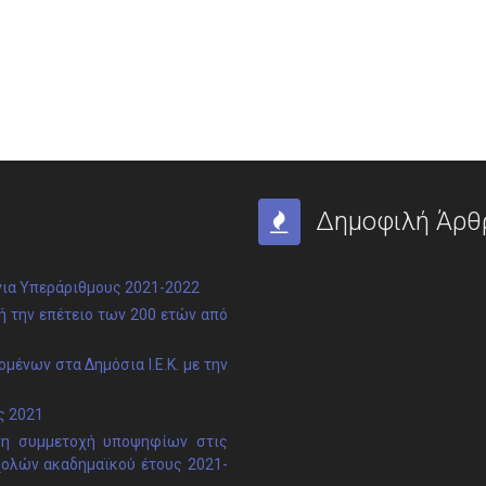
Δημοφιλή Άρθ
ια Υπεράριθμους 2021-2022
 την επέτειο των 200 ετών από
μένων στα Δημόσια Ι.Ε.Κ. με την
ς 2021
τη συμμετοχή υποψηφίων στις
χολών ακαδημαϊκού έτους 2021-