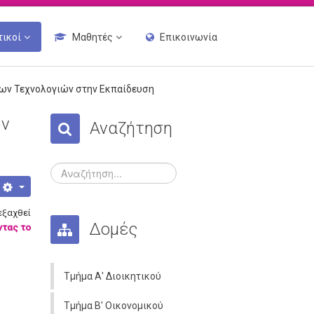
τικοί
Μαθητές
Επικοινωνία
έων Τεχνολογιών στην Εκπαίδευση
ων
Αναζήτηση
εξαχθεί
Δομές
τας το
Τμήμα Α' Διοικητικού
Τμήμα Β' Οικονομικού