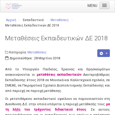
MENU
Αρχική
Αρχική
::
Εκπαιδευτικοί
::
Μεταθέσεις
::
Μεταθέσεις Εκπαιδευτικών ΔΕ 2018
Διεύθυνση
Διευθυντής
Μεταθέσεις Εκπαιδευτικών ΔΕ 2018
Διάρθρωση
Κατηγορία:
Μεταθέσεις
Τμήμα Α' Διοικητικού
Δημοσιεύθηκε : 28 Μαρτίου 2018
Τμήμα Β' Οικονομικού
Από το Υπουργείο Παιδείας, Έρευνας και Θρησκευμάτων
Τμήμα Γ' Προσωπικού
ανακοινώνονται οι
μεταθέσεις εκπαιδευτικών
Δευτεροβάθμιας
Τμήμα Δ' Πληροφορικής & Νέων Τεχνολογιών
Εκπαίδευσης έτους 2018 σε Μουσικά και Καλλιτεχνικά σχολεία, σε
ΣΜΕΑΕ, σε Πειραματικά Σχολεία Διαπολιτισμικής Εκπαίδευσης και
Τμήμα Ε' Εκπαιδευτικών Θεμάτων
από περιοχή σε περιοχή μετάθεσης.
ΠΥΣΔΕ
Οι μετατιθέμενοι εκπαιδευτικοί οφείλουν να παρουσιαστούν στη
Διεύθυνση Δ.Ε. στην οποία υπάγεται η περιοχή μετάθεσής τους
με
ΠΥΣΔΕ Επιλογής
τη λήξη του τρέχοντος διδακτικού έτους
. Σε αυτούς
περιλαμβάνονται και οι εκπαιδευτικοί των οποίων η απόσπαση