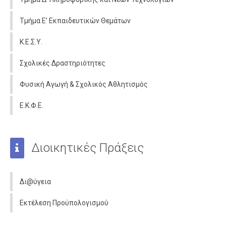
Τμήμα Ε' Εκπαιδευτικών Θεμάτων
Κ.Ε.Σ.Υ.
Σχολικές Δραστηριότητες
Φυσική Αγωγή & Σχολικός Αθλητισμός
Ε.Κ.Φ.Ε.
Διοικητικές Πράξεις
Δι@ύγεια
Εκτέλεση Προϋπολογισμού