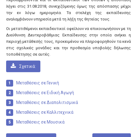
Σχολεία
λήγει στις 31.08.2018, συνεχιζόμενης όμως της απόσπασης μέχρι
Κατανομή
την εν λόγω ημερομηνία. Τα στελέχη της εκπαίδευσης
αναλαμβάνουν υπηρεσία μετά τη λήξη της θητείας τους.
Γυμνάσια
Οι μετατιθέμενοι εκπαιδευτικοί οφείλουν να επικοινωνήσουν με τη
Γενικά Λύκεια
Διεύθυνση Δευτεροβάθμιας Εκπαίδευσης στην οποία ανήκει η
περιοχή μετάθεσής τους, προκειμένου να πληροφορηθούν τα κενά
Επαγγελματικά Λύκεια
στις σχολικές μονάδες και την προθεσμία υποβολής δήλωσης
τοποθέτησης σε αυτές.
Ε.Ε.Ε.Ε.K.
Δράσεις
Σχετικά:
Εκδρομές
Μεταθέσεις σε Γενική
Πληροφορίες
Μεταθέσεις σε Ειδική Αγωγή
Προκηρύξεις
Μεταθέσεις σε Διαπολιτισμικά
Ωρολόγια Προγράμματα
Μεταθέσεις σε Καλλιτεχνικά
Εκπαιδευτικοί
Μεταθέσεις σε Μουσικά
Μεταθέσεις