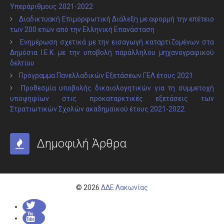
Υπεράριθμους 2021-2022
Διαδικτυακή Επιμορφωτική Διάλεξη με αφορμή την επέτειο
των 200 ετών από την Ελληνική Επανάσταση
Ενημέρωση σχετικά με την εισαγωγή καταρτιζομένων στα
Δημόσια Ι.Ε.Κ. με την υποβολή παράλληλου μηχανογραφικού
δελτίου
Πρόγραμμα Πανελλαδικών Εξετάσεων ΓΕΛ έτους 2021
Προθεσμία υποβολής δικαιολογητικών για τη συμμετοχή
υποψηφίων στις προκαταρκτικές εξετάσεις των
Στρατιωτικών Σχολών ακαδημαϊκού έτους 2021-2022.
Δημοφιλή Άρθρα
© 2026
ΔΔΕ Λακωνίας