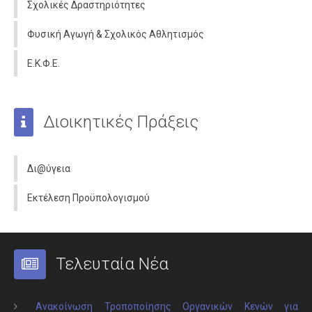
Σχολικές Δραστηριότητες
Φυσική Αγωγή & Σχολικός Αθλητισμός
Ε.Κ.Φ.Ε.
Διοικητικές Πράξεις
Δι@ύγεια
Εκτέλεση Προϋπολογισμού
Τελευταία Νέα
Ανακοίνωση Τροποποίησης Οργανικών Κενών για