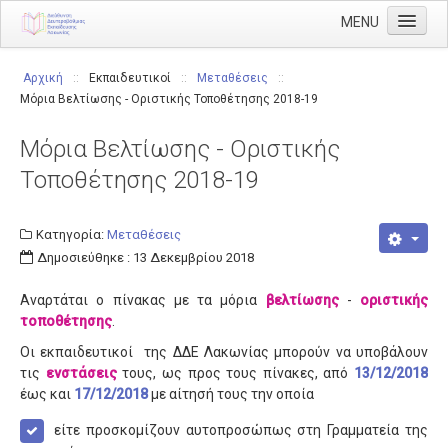
MENU
Αρχική
Αρχική
::
Εκπαιδευτικοί
::
Μεταθέσεις
::
Μόρια Βελτίωσης - Οριστικής Τοποθέτησης 2018-19
Διεύθυνση
Διευθυντής
Μόρια Βελτίωσης - Οριστικής
Διάρθρωση
Τοποθέτησης 2018-19
Τμήμα Α' Διοικητικού
Κατηγορία:
Μεταθέσεις
Τμήμα Β' Οικονομικού
Δημοσιεύθηκε : 13 Δεκεμβρίου 2018
Τμήμα Γ' Προσωπικού
Αναρτάται ο πίνακας με τα μόρια
βελτίωσης
-
οριστικής
Τμήμα Δ' Πληροφορικής & Νέων Τεχνολογιών
τοποθέτησης
.
Τμήμα Ε' Εκπαιδευτικών Θεμάτων
Οι εκπαιδευτικοί της ΔΔΕ Λακωνίας μπορούν να υποβάλουν
τις
ενστάσεις
τους, ως προς τους πίνακες, από
13/12/2018
ΠΥΣΔΕ
έως και
17/12/2018
με αίτησή τους την οποία
ΠΥΣΔΕ Επιλογής
είτε προσκομίζουν αυτοπροσώπως στη Γραμματεία της