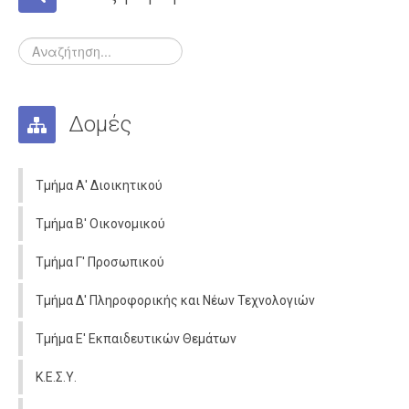
Αποσπάσεις
Διορισμοί - Προσλήψεις
Συνταξιοδοτήσεις
Μετατάξεις
Δομές
Επιμoρφώσεις
Οικονομικά
Τμήμα Α' Διοικητικού
Άδειες
Τμήμα Β' Οικονομικού
Μαθητές
Τμήμα Γ' Προσωπικού
Πανελλαδικές Εξετάσεις
Διαγωνισμοί
Τμήμα Δ' Πληροφορικής και Νέων Τεχνολογιών
Επικοινωνία
Τμήμα Ε' Εκπαιδευτικών Θεμάτων
Κ.Ε.Σ.Υ.