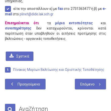
Σχολεία
υπηρεσίας,
είτε την αποστέλλουν α) με
fax
στο 2731363477 ή β) με
e-
Κατανομή
mail
στο
plinet@dide.lak.sch.gr
Γυμνάσια
Επισημαίνεται ότι
τα
μόρια εντοπιότητας
και
Γενικά Λύκεια
συνυπηρέτησης
δεν καταχωρούνται, κρίνονται κατά
περίπτωση όταν υποβληθούν οι αιτήσεις προτίμησης στις
Επαγγελματικά Λύκεια
βελτιώσεις - οργανικές τοποθετήσεις.
Ε.Ε.Ε.Ε.K.
Δράσεις
Σχετικά:
Εκδρομές
Πίνακας Μορίων Βελτίωσης και Οριστικής Τοποθέτησης
Πληροφορίες
Προκηρύξεις
Προηγούμενο
Επόμενο
Ωρολόγια Προγράμματα
Εκπαιδευτικοί
Μεταθέσεις
Αναζήτηση