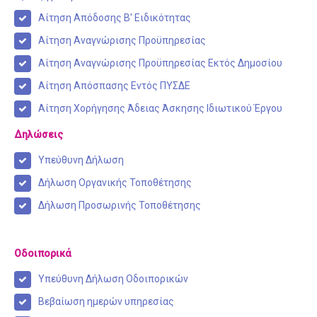
Σχολεία
Αίτηση Απόδοσης Β' Ειδικότητας
Κατανομή
Αίτηση Αναγνώρισης Προϋπηρεσίας
Γυμνάσια
Αίτηση Αναγνώρισης Προϋπηρεσίας Εκτός Δημοσίου
Γενικά Λύκεια
Αίτηση Απόσπασης Εντός ΠΥΣΔΕ
Επαγγελματικά Λύκεια
Αίτηση Χορήγησης Άδειας Άσκησης Ιδιωτικού Έργου
Ε.Ε.Ε.Ε.K.
Δηλώσεις
Δράσεις
Υπεύθυνη Δήλωση
Εκδρομές
Δήλωση Οργανικής Τοποθέτησης
Πληροφορίες
Δήλωση Προσωρινής Τοποθέτησης
Προκηρύξεις
Ωρολόγια Προγράμματα
Οδοιπορικά
Εκπαιδευτικοί
Υπεύθυνη Δήλωση Οδοιπορικών
Μεταθέσεις
Βεβαίωση ημερών υπηρεσίας