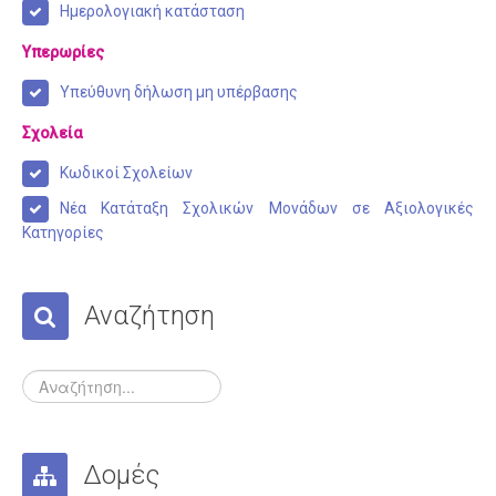
Αποσπάσεις
Ημερολογιακή κατάσταση
Διορισμοί - Προσλήψεις
Υπερωρίες
Συνταξιοδοτήσεις
Υπεύθυνη δήλωση μη υπέρβασης
Μετατάξεις
Σχολεία
Επιμoρφώσεις
Κωδικοί Σχολείων
Οικονομικά
Νέα Κατάταξη Σχολικών Μονάδων σε Αξιολογικές
Κατηγορίες
Άδειες
Μαθητές
Αναζήτηση
Πανελλαδικές Εξετάσεις
Διαγωνισμοί
Επικοινωνία
Δομές