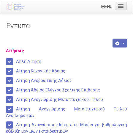
MENU
Αρχική
Έντυπα
Διεύθυνση
Διευθυντής
Αιτήσεις
Διάρθρωση
Τμήμα Α' Διοικητικού
Απλή Αίτηση
Αίτηση Κανονικής Άδειας
Τμήμα Β' Οικονομικού
Αίτηση Αναρρωτικής Άδειας
Τμήμα Γ' Προσωπικού
Αίτηση Άδειας Ελέγχου Σχολικής Επίδοσης
Τμήμα Δ' Πληροφορικής & Νέων Τεχνολογιών
Αίτηση Αναγνώρισης Μεταπτυχιακού Τίτλου
Τμήμα Ε' Εκπαιδευτικών Θεμάτων
Αίτηση Αναγνώρισης Μεταπτυχιακού Τίτλου
ΠΥΣΔΕ
Αναπληρωτών
ΠΥΣΔΕ Επιλογής
Αίτηση Αναγνώρισης Ιntegrated Master για βαθμολογική
εξέλιξη μόνιμων εκπαιδευτικών