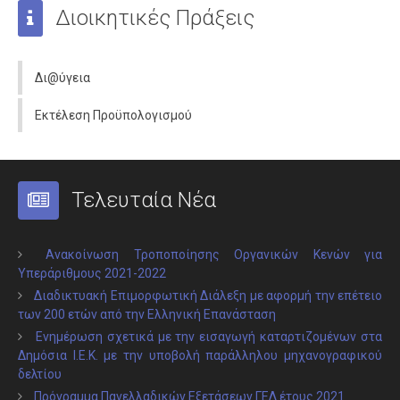
Διοικητικές Πράξεις
Δι@ύγεια
Εκτέλεση Προϋπολογισμού
Τελευταία Νέα
Ανακοίνωση Τροποποίησης Οργανικών Κενών για
Υπεράριθμους 2021-2022
Διαδικτυακή Επιμορφωτική Διάλεξη με αφορμή την επέτειο
των 200 ετών από την Ελληνική Επανάσταση
Ενημέρωση σχετικά με την εισαγωγή καταρτιζομένων στα
Δημόσια Ι.Ε.Κ. με την υποβολή παράλληλου μηχανογραφικού
δελτίου
Πρόγραμμα Πανελλαδικών Εξετάσεων ΓΕΛ έτους 2021