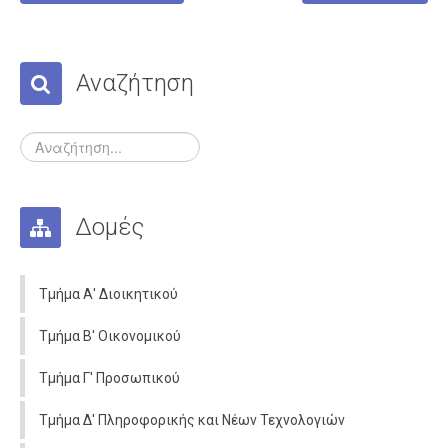
Σχολεία
Κατανομή
Γυμνάσια
Αναζήτηση
Γενικά Λύκεια
Επαγγελματικά Λύκεια
Ε.Ε.Ε.Ε.K.
Δράσεις
Δομές
Εκδρομές
Πληροφορίες
Τμήμα Α' Διοικητικού
Προκηρύξεις
Τμήμα Β' Οικονομικού
Ωρολόγια Προγράμματα
Τμήμα Γ' Προσωπικού
Εκπαιδευτικοί
Τμήμα Δ' Πληροφορικής και Νέων Τεχνολογιών
Μεταθέσεις