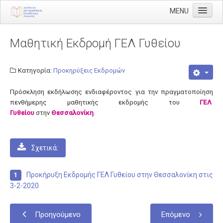
MENU
Αρχική
Μαθητική Εκδρομή ΓΕΛ Γυθείου
Διεύθυνση
Διευθυντής
Κατηγορία:
Προκηρύξεις Εκδρομών
Διάρθρωση
Πρόσκληση εκδήλωσης ενδιαφέροντος για την πραγματοποίηση
πενθήμερης μαθητικής εκδρομής του
Τμήμα Α' Διοικητικού
ΓΕΛ
Γυθείου
στην
Θεσσαλονίκη
.
Τμήμα Β' Οικονομικού
Τμήμα Γ' Προσωπικού
Σχετικά:
Τμήμα Δ' Πληροφορικής & Νέων Τεχνολογιών
Τμήμα Ε' Εκπαιδευτικών Θεμάτων
Προκήρυξη Εκδρομής ΓΕΛ Γυθείου στην Θεσσαλονίκη στις
3-2-2020
ΠΥΣΔΕ
ΠΥΣΔΕ Επιλογής
Προηγούμενο
Επόμενο