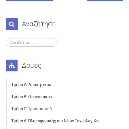
Σχολεία
Κατανομή
Γυμνάσια
Αναζήτηση
Γενικά Λύκεια
Επαγγελματικά Λύκεια
Ε.Ε.Ε.Ε.K.
Δράσεις
Δομές
Εκδρομές
Πληροφορίες
Τμήμα Α' Διοικητικού
Προκηρύξεις
Τμήμα Β' Οικονομικού
Ωρολόγια Προγράμματα
Τμήμα Γ' Προσωπικού
Εκπαιδευτικοί
Τμήμα Δ' Πληροφορικής και Νέων Τεχνολογιών
Μεταθέσεις