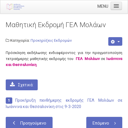
MENU
Αρχική
Μαθητική Εκδρομή ΓΕΛ Μολάων
Διεύθυνση
Διευθυντής
Κατηγορία:
Προκηρύξεις Εκδρομών
Διάρθρωση
Πρόσκληση εκδήλωσης ενδιαφέροντος για την πραγματοποίηση
τετραήμερης μαθητικής εκδρομής του
Τμήμα Α' Διοικητικού
ΓΕΛ Μολάων
σε
Ιωάννινα
και Θεσσαλονίκη
.
Τμήμα Β' Οικονομικού
Τμήμα Γ' Προσωπικού
Σχετικά:
Τμήμα Δ' Πληροφορικής & Νέων Τεχνολογιών
Τμήμα Ε' Εκπαιδευτικών Θεμάτων
Προκήρυξη πενθήμερης εκδρομής ΓΕΛ Μολάων σε
Ιωάννινα και Θεσσαλονίκη στις 9-3-2020
ΠΥΣΔΕ
ΠΥΣΔΕ Επιλογής
Προηγούμενο
Επόμενο