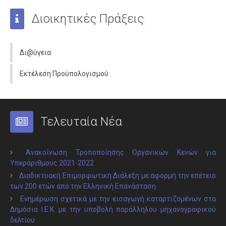
Διοικητικές Πράξεις
Δι@ύγεια
Εκτέλεση Προϋπολογισμού
Τελευταία Νέα
Ανακοίνωση Τροποποίησης Οργανικών Κενών για
Υπεράριθμους 2021-2022
Διαδικτυακή Επιμορφωτική Διάλεξη με αφορμή την επέτειο
των 200 ετών από την Ελληνική Επανάσταση
Ενημέρωση σχετικά με την εισαγωγή καταρτιζομένων στα
Δημόσια Ι.Ε.Κ. με την υποβολή παράλληλου μηχανογραφικού
δελτίου