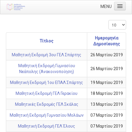
MENU
Αρχική
Διεύθυνση
Ημερομηνία
Διευθυντής
Τίτλος
Δημοσίευσης
Διάρθρωση
Μαθητική Εκδρομή 3ου ΓΕΛ Σπάρτης
26 Μαρτίου 2019
Τμήμα Α' Διοικητικού
Μαθητική Εκδρομή Γυμνασίου
26 Μαρτίου 2019
Τμήμα Β' Οικονομικού
Νεάπολης (Ανακοινοποίηση)
Τμήμα Γ' Προσωπικού
Μαθητική Εκδρομή 1ου ΕΠΑΛ Σπάρτης
19 Μαρτίου 2019
Τμήμα Δ' Πληροφορικής & Νέων Τεχνολογιών
Μαθητική Εκδρομή ΓΕΛ Γερακίου
18 Μαρτίου 2019
Τμήμα Ε' Εκπαιδευτικών Θεμάτων
Μαθητικές Εκδρομές ΓΕΛ Σκάλας
13 Μαρτίου 2019
ΠΥΣΔΕ
Μαθητική Εκδρομή Γυμνασίου Μολάων
07 Μαρτίου 2019
ΠΥΣΔΕ Επιλογής
Μαθητική Εκδρομή ΓΕΛ Έλους
07 Μαρτίου 2019