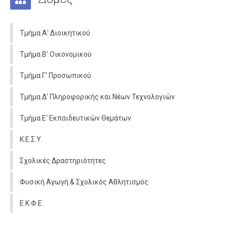
Αποσπάσεις
Διορισμοί - Προσλήψεις
Τμήμα Α' Διοικητικού
Συνταξιοδοτήσεις
Τμήμα Β' Οικονομικού
Μετατάξεις
Τμήμα Γ' Προσωπικού
Επιμoρφώσεις
Οικονομικά
Τμήμα Δ' Πληροφορικής και Νέων Τεχνολογιών
Άδειες
Τμήμα Ε' Εκπαιδευτικών Θεμάτων
Μαθητές
Κ.Ε.Σ.Υ.
Πανελλαδικές Εξετάσεις
Σχολικές Δραστηριότητες
Διαγωνισμοί
Φυσική Αγωγή & Σχολικός Αθλητισμός
Επικοινωνία
Ε.Κ.Φ.Ε.