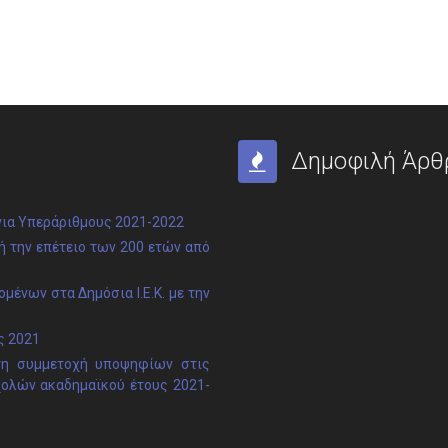
Δημοφιλή Άρθ
ια Υπεράριθμους 2021-2022
 την επέτειο των 200 ετών από
μένων στα Δημόσια Ι.Ε.Κ. με την
ς 2021
τη συμμετοχή υποψηφίων στις
χολών ακαδημαϊκού έτους 2021-