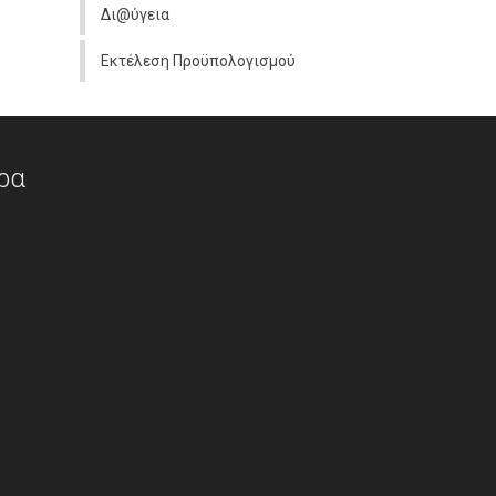
Δι@ύγεια
Εκτέλεση Προϋπολογισμού
ρα