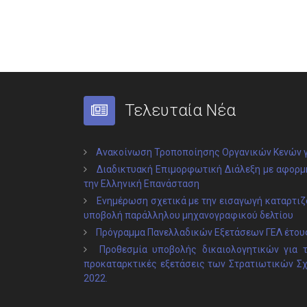
Τελευταία Νέα
Ανακοίνωση Τροποποίησης Οργανικών Κενών γ
Διαδικτυακή Επιμορφωτική Διάλεξη με αφορμή
την Ελληνική Επανάσταση
Ενημέρωση σχετικά με την εισαγωγή καταρτιζο
υποβολή παράλληλου μηχανογραφικού δελτίου
Πρόγραμμα Πανελλαδικών Εξετάσεων ΓΕΛ έτου
Προθεσμία υποβολής δικαιολογητικών για 
προκαταρκτικές εξετάσεις των Στρατιωτικών Σ
2022.