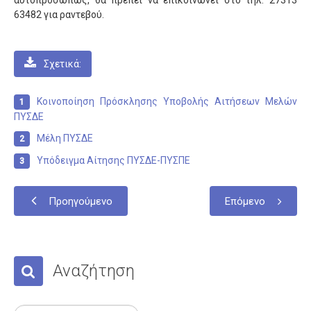
Σχολεία
63482 για ραντεβού.
Κατανομή
Γυμνάσια
Σχετικά:
Γενικά Λύκεια
Επαγγελματικά Λύκεια
Κοινοποίηση Πρόσκλησης Υποβολής Αιτήσεων Μελών
ΠΥΣΔΕ
Ε.Ε.Ε.Ε.K.
Μέλη ΠΥΣΔΕ
Δράσεις
Υπόδειγμα Αίτησης ΠΥΣΔΕ-ΠΥΣΠΕ
Εκδρομές
Πληροφορίες
Προηγούμενο
Επόμενο
Προκηρύξεις
Ωρολόγια Προγράμματα
Αναζήτηση
Εκπαιδευτικοί
Μεταθέσεις