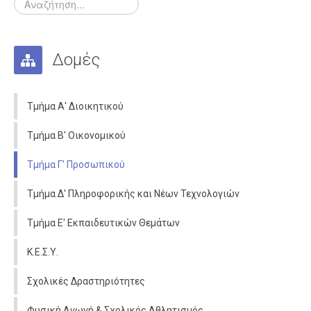
Αποσπάσεις
Διορισμοί - Προσλήψεις
Συνταξιοδοτήσεις
Δομές
Μετατάξεις
Επιμoρφώσεις
Τμήμα Α' Διοικητικού
Οικονομικά
Τμήμα Β' Οικονομικού
Άδειες
Τμήμα Γ' Προσωπικού
Μαθητές
Τμήμα Δ' Πληροφορικής και Νέων Τεχνολογιών
Πανελλαδικές Εξετάσεις
Τμήμα Ε' Εκπαιδευτικών Θεμάτων
Διαγωνισμοί
Επικοινωνία
Κ.Ε.Σ.Υ.
Σχολικές Δραστηριότητες
Φυσική Αγωγή & Σχολικός Αθλητισμός