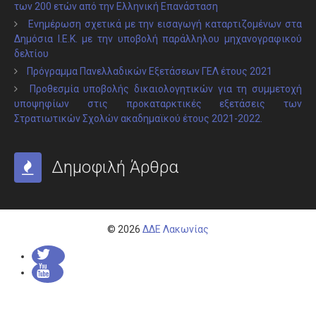
των 200 ετών από την Ελληνική Επανάσταση
Ενημέρωση σχετικά με την εισαγωγή καταρτιζομένων στα
Δημόσια Ι.Ε.Κ. με την υποβολή παράλληλου μηχανογραφικού
δελτίου
Πρόγραμμα Πανελλαδικών Εξετάσεων ΓΕΛ έτους 2021
Προθεσμία υποβολής δικαιολογητικών για τη συμμετοχή
υποψηφίων στις προκαταρκτικές εξετάσεις των
Στρατιωτικών Σχολών ακαδημαϊκού έτους 2021-2022.
Δημοφιλή Άρθρα
© 2026
ΔΔΕ Λακωνίας