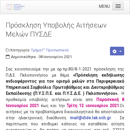
MENU
Αρχική
Πρόσκληση Υποβολής Αιτήσεων
Διεύθυνση
Μελών ΠΥΣΔΕ
Διευθυντής
Διάρθρωση
Κατηγορία:
Τμήμα Γ' Προσωπικού
Δημοσιεύθηκε : 08 Ιανουαρίου 2021
Τμήμα Α' Διοικητικού
Σας κοινοποιούμε την με αρ.πρ.80/8-1-2021 πρόσκληση της
Τμήμα Β' Οικονομικού
Π.Δ.Ε. Πελοποννήσου με θέμα
«Πρόσκληση εκδήλωσης
Τμήμα Γ' Προσωπικού
ενδιαφέροντος για τον ορισμό μελών στα Περιφερειακά
Υπηρεσιακά Συμβούλια Πρωτοβάθμιας και Δευτεροβάθμιας
Τμήμα Δ' Πληροφορικής & Νέων Τεχνολογιών
Εκπαίδευσης (Π.Υ.Σ.Π.Ε. και Π.Υ.Σ.Δ.Ε. ) Πελοποννήσου».
Η
προθεσμία υποβολής αιτήσεων είναι από
Παρασκευή 8
Τμήμα Ε' Εκπαιδευτικών Θεμάτων
Ιανουαρίου 2021
έως και την
Τρίτη 12 ιανουαρίου 2021
.Οι
ΠΥΣΔΕ
αιτήσεις με τα προβλεπόμενα δικαιολογητικά θα αποσταλούν
στην ηλεκτρονική διεύθυνση
mail@dide.lak.sch.gr
. Σε
ΠΥΣΔΕ Επιλογής
περίπτωση που επιθυμεί κάποιος να καταθέσει αίτηση
αυτοπροσώπως, θα πρέπει να επικοινωνεί στο τηλ. 27313