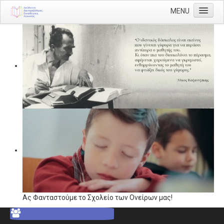
MENU
Αρχική
Διεύθυνση
Διευθυντής
Διάρθρωση
Τμήμα Α' Διοικητικού
Τμήμα Β' Οικονομικού
Τμήμα Γ' Προσωπικού
Τμήμα Δ' Πληροφορικής & Νέων Τεχνολογιών
Τμήμα Ε' Εκπαιδευτικών Θεμάτων
ΠΥΣΔΕ
Ας Φανταστούμε το Σχολείο των Ονείρων μας!
ΠΥΣΔΕ Επιλογής