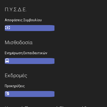
Σχολεία
Π.Υ.Σ.Δ.Ε.
Κατανομή
Γυμνάσια
Αποφάσεις Συμβουλίου
Γενικά Λύκεια
Επαγγελματικά Λύκεια
Μισθοδοσία
Ε.Ε.Ε.Ε.K.
Δράσεις
Ενημέρωση Εκπαιδευτικών
Εκδρομές
Πληροφορίες
Εκδρομές
Προκηρύξεις
Ωρολόγια Προγράμματα
Προκηρύξεις
Εκπαιδευτικοί
Μεταθέσεις