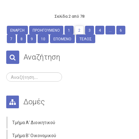
Σελίδα 2 από 78
ΈΝΑΡΞΗ
ΠΡΟΗΓΟΎΜΕΝΟ
1
2
3
4
...
6
7
8
9
10
ΕΠΌΜΕΝΟ
ΤΈΛΟΣ
Αναζήτηση
Δομές
Τμήμα Α' Διοικητικού
Τμήμα Β' Οικονομικού