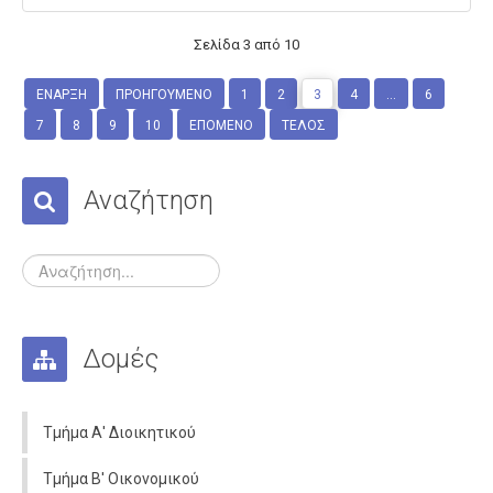
Σελίδα 3 από 10
ΈΝΑΡΞΗ
ΠΡΟΗΓΟΎΜΕΝΟ
1
2
3
4
...
6
7
8
9
10
ΕΠΌΜΕΝΟ
ΤΈΛΟΣ
Αναζήτηση
Δομές
Τμήμα Α' Διοικητικού
Τμήμα Β' Οικονομικού