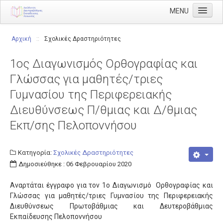
MENU
Αρχική
Αρχική
::
Σχολικές Δραστηριότητες
Διεύθυνση
1ος Διαγωνισμός Ορθογραφίας και
Διευθυντής
Γλώσσας για μαθητές/τριες
Διάρθρωση
Γυμνασίου της Περιφερειακής
Τμήμα Α' Διοικητικού
Διευθύνσεως Π/θμιας και Δ/θμιας
Τμήμα Β' Οικονομικού
Εκπ/σης Πελοποννήσου
Τμήμα Γ' Προσωπικού
Κατηγορία:
Σχολικές Δραστηριότητες
Τμήμα Δ' Πληροφορικής & Νέων Τεχνολογιών
Δημοσιεύθηκε : 06 Φεβρουαρίου 2020
Τμήμα Ε' Εκπαιδευτικών Θεμάτων
Αναρτάται έγγραφο για τον 1ο Διαγωνισμό Ορθογραφίας και
ΠΥΣΔΕ
Γλώσσας για μαθητές/τριες Γυμνασίου της Περιφερειακής
Διευθύνσεως Πρωτοβάθμιας και Δευτεροβάθμιας
ΠΥΣΔΕ Επιλογής
Εκπαίδευσης Πελοποννήσου