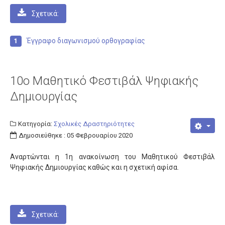
Σχολεία
Σχετικά:
Κατανομή
Γυμνάσια
Έγγραφο διαγωνισμού ορθογραφίας
Γενικά Λύκεια
Επαγγελματικά Λύκεια
10ο Μαθητικό Φεστιβάλ Ψηφιακής
Ε.Ε.Ε.Ε.K.
Δημιουργίας
Δράσεις
Κατηγορία:
Σχολικές Δραστηριότητες
Εκδρομές
Δημοσιεύθηκε : 05 Φεβρουαρίου 2020
Πληροφορίες
Αναρτώνται η 1η ανακοίνωση του Μαθητικού Φεστιβάλ
Προκηρύξεις
Ψηφιακής Δημιουργίας καθώς και η σχετική αφίσα.
Ωρολόγια Προγράμματα
Εκπαιδευτικοί
Μεταθέσεις
Σχετικά: