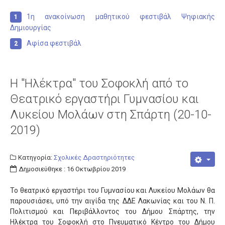
Αποσπάσεις
1η ανακοίνωση μαθητικού φεστιβάλ Ψηφιακής
Διορισμοί - Προσλήψεις
Δημιουργίας
Συνταξιοδοτήσεις
Αφίσα φεστιβάλ
Μετατάξεις
Επιμoρφώσεις
Η "Ηλέκτρα" του Σοφοκλή από το
Οικονομικά
Θεατρικό εργαστήρι Γυμνασίου και
Άδειες
Λυκείου Μολάων στη Σπάρτη (20-10-
2019)
Μαθητές
Πανελλαδικές Εξετάσεις
Κατηγορία:
Σχολικές Δραστηριότητες
Διαγωνισμοί
Δημοσιεύθηκε : 16 Οκτωβρίου 2019
Επικοινωνία
Το θεατρικό εργαστήρι του Γυμνασίου και Λυκείου Μολάων θα
παρουσιάσει, υπό την αιγίδα της ΔΔΕ Λακωνίας και του Ν. Π.
Πολιτισμού και Περιβάλλοντος του Δήμου Σπάρτης, την
Ηλέκτρα του Σοφοκλή στο Πνευματικό Κέντρο του Δήμου