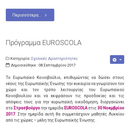
Σχολεία
Κατανομή
Περισσότερα...
Γυμνάσια
Γενικά Λύκεια
Πρόγραμμα EUROSCOLA
Επαγγελματικά Λύκεια
Ε.Ε.Ε.Ε.K.
Κατηγορία:
Σχολικές Δραστηριότητες
Δράσεις
Δημοσιεύθηκε : 08 Σεπτεμβρίου 2017
Εκδρομές
Το Ευρωπαϊκό Κοινοβούλιο, επιθυμώντας να δώσει στους
Πληροφορίες
νέους της Ευρωπαϊκής Ένωσης την ευκαιρία να γνωρίσουν τον
χώρο και τον τρόπο λειτουργίας του Ευρωπαϊκού
Προκηρύξεις
Κοινοβουλίου και να εκφράσουν τις προσδοκίες και τις
απόψεις τους για την ευρωπαϊκή οικοδόμηση, διοργανώνει
Ωρολόγια Προγράμματα
στο
Στρασβούργο
την ημερίδα
EUROSCOLA
στις
30 Νοεμβρίου
Εκπαιδευτικοί
2017
. Στην ημερίδα αυτή θα συμμετάσχουν μαθητές Λυκείου
από τις χώρες – μέλη της Ευρωπαϊκής Ένωσης.
Μεταθέσεις