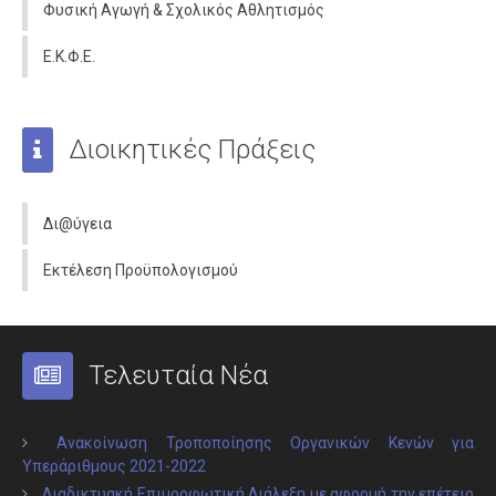
Φυσική Αγωγή & Σχολικός Αθλητισμός
Ε.Κ.Φ.Ε.
Διοικητικές Πράξεις
Δι@ύγεια
Εκτέλεση Προϋπολογισμού
Τελευταία Νέα
Ανακοίνωση Τροποποίησης Οργανικών Κενών για
Υπεράριθμους 2021-2022
Διαδικτυακή Επιμορφωτική Διάλεξη με αφορμή την επέτειο