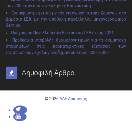
των 200 ετών από την Ελληνική Επανάσταση
Ενημέρωση σχετικά με την εισαγωγή καταρτιζομένων στα
Δημόσια Ι.Ε.Κ. με την υποβολή παράλληλου μηχανογραφικού
δελτίου
Πρόγραμμα Πανελλαδικών Εξετάσεων ΓΕΛ έτους 2021
Προθεσμία υποβολής δικαιολογητικών για τη συμμετοχή
υποψηφίων στις προκαταρκτικές εξετάσεις των
Στρατιωτικών Σχολών ακαδημαϊκού έτους 2021-2022.
Δημοφιλή Άρθρα
© 2026
ΔΔΕ Λακωνίας