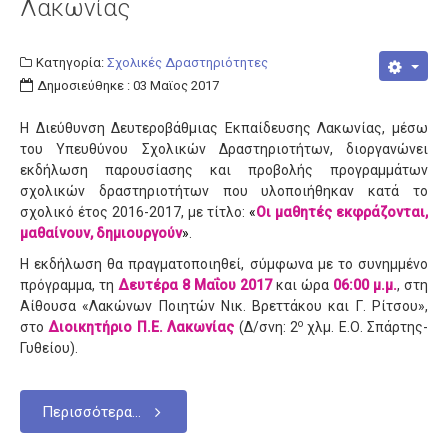
Λακωνίας
Κατηγορία:
Σχολικές Δραστηριότητες
Δημοσιεύθηκε : 03 Μαϊος 2017
Η Διεύθυνση Δευτεροβάθμιας Εκπαίδευσης Λακωνίας, μέσω
του Υπευθύνου Σχολικών Δραστηριοτήτων, διοργανώνει
εκδήλωση παρουσίασης και προβολής προγραμμάτων
σχολικών δραστηριοτήτων που υλοποιήθηκαν κατά το
σχολικό έτος 2016-2017, με τίτλο:
«
Οι μαθητές εκφράζονται,
μαθαίνουν, δημιουργούν
»
.
Η εκδήλωση θα πραγματοποιηθεί, σύμφωνα με το συνημμένο
πρόγραμμα, τη
Δευτέρα 8 Μαΐου 2017
και ώρα
06:00 μ.μ.
, στη
Αίθουσα «Λακώνων Ποιητών Νικ. Βρεττάκου και Γ. Ρίτσου»,
ο
στο
Διοικητήριο Π.Ε. Λακωνίας
(Δ/σνη: 2
χλμ. Ε.Ο. Σπάρτης-
Γυθείου).
Περισσότερα...