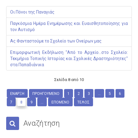
Οι Πόνοι της Παναγιάς
Παγκόσμια Ημέρα Ενημέρωσης και Ευαισθητοποίησης για
τον Αυτισμό
Ας Φανταστούμε το Σχολείο των Ονείρων μας
Επιμορφωτική Εκδήλωση "Από το Αρχείο…στο Σχολείο:
Τεκμήρια Τοπικής Ιστορίας και Σχολικές Δραστηριότητες"
στα Παπαδιάνικα
Σελίδα 8 από 10
ΈΝΑΡΞΗ
ΠΡΟΗΓΟΎΜΕΝΟ
1
2
3
...
5
6
7
8
9
...
ΕΠΌΜΕΝΟ
ΤΈΛΟΣ
Αναζήτηση