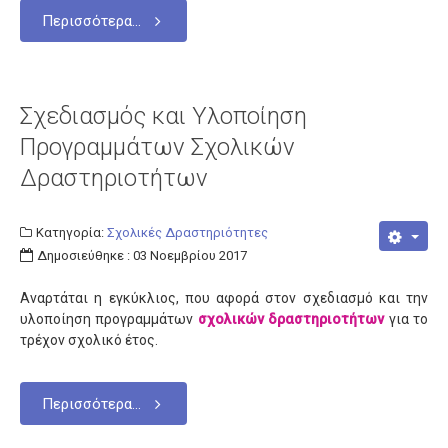
Σχολεία
Περισσότερα...
Κατανομή
Γυμνάσια
Γενικά Λύκεια
Σχεδιασμός και Υλοποίηση
Προγραμμάτων Σχολικών
Επαγγελματικά Λύκεια
Δραστηριοτήτων
Ε.Ε.Ε.Ε.K.
Δράσεις
Κατηγορία:
Σχολικές Δραστηριότητες
Εκδρομές
Δημοσιεύθηκε : 03 Νοεμβρίου 2017
Πληροφορίες
Αναρτάται η εγκύκλιος, που αφορά στον σχεδιασμό και την
Προκηρύξεις
υλοποίηση προγραμμάτων
σχολικών δραστηριοτήτων
για το
τρέχον σχολικό έτος.
Ωρολόγια Προγράμματα
Εκπαιδευτικοί
Περισσότερα...
Μεταθέσεις