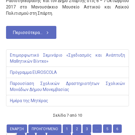
Ραδιοτηλεόρασης και τον Δήμο Σπάρτης στις 6 – 7 Οκτωβρίου
2017 στο Μανουσάκειο Μουσείο Αστικού και Λαϊκού
Πολιτισμού στη Σπάρτη.
Περισσότερα...
Επιμορφωτικό Σεμινάριο «Σχεδιασμός και Ανάπτυξη
Μαθητικών Βίντεο»
Πρόγραμμα EUROSCOLA
Παρουσίαση Σχολικών Δραστηριοτήτων Σχολικών
Μονάδων Δήμου Μονεμβασίας
Ημέρα της Μητέρας
Σελίδα 7 από 10
ΈΝΑΡΞΗ
ΠΡΟΗΓΟΎΜΕΝΟ
1
2
3
...
5
6