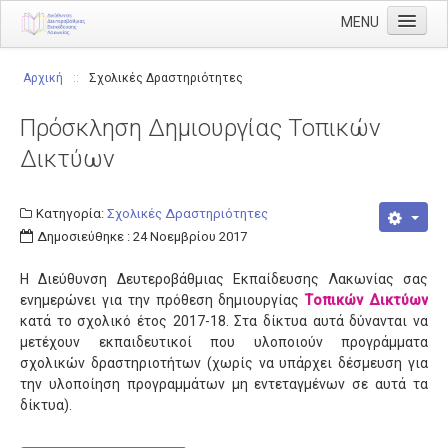
MENU
Αρχική
Αρχική
::
Σχολικές Δραστηριότητες
Διεύθυνση
Πρόσκληση Δημιουργίας Τοπικών
Διευθυντής
Δικτύων
Διάρθρωση
Τμήμα Α' Διοικητικού
Κατηγορία:
Σχολικές Δραστηριότητες
Δημοσιεύθηκε : 24 Νοεμβρίου 2017
Τμήμα Β' Οικονομικού
Τμήμα Γ' Προσωπικού
Η Διεύθυνση Δευτεροβάθμιας Εκπαίδευσης Λακωνίας σας
ενημερώνει για την πρόθεση δημιουργίας
Tοπικών Δικτύων
Τμήμα Δ' Πληροφορικής & Νέων Τεχνολογιών
κατά το σχολικό έτος 2017-18. Στα δίκτυα αυτά δύνανται να
μετέχουν εκπαιδευτικοί που υλοποιούν προγράμματα
Τμήμα Ε' Εκπαιδευτικών Θεμάτων
σχολικών δραστηριοτήτων (χωρίς να υπάρχει δέσμευση για
ΠΥΣΔΕ
την υλοποίηση προγραμμάτων μη εντεταγμένων σε αυτά τα
δίκτυα).
ΠΥΣΔΕ Επιλογής