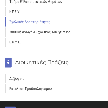
Τμήμα Ε' Εκπαιδευτικών Θεμάτων
Κ.Ε.Σ.Υ.
Σχολικές Δραστηριότητες
Φυσική Αγωγή & Σχολικός Αθλητισμός
Ε.Κ.Φ.Ε.
Διοικητικές Πράξεις
Δι@ύγεια
Εκτέλεση Προϋπολογισμού