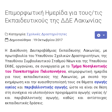
Αποσπάσεις
Επιμορφωτική Ημερίδα για τους/τις
Διορισμοί - Προσλήψεις
Εκπαιδευτικούς της ΔΔΕ Λακωνίας
Συνταξιοδοτήσεις
Μετατάξεις
Κατηγορία:
Σχολικές Δραστηριότητες
Επιμoρφώσεις
Δημοσιεύθηκε : 19 Οκτωβρίου 2017
Οικονομικά
Η Διεύθυνση Δευτεροβάθμιας Εκπαίδευσης Λακωνίας, με
Άδειες
πρωτοβουλία του Υπευθύνου Σχολικών Δραστηριοτήτων, της
Υπευθύνου Συμβουλευτικού Σταθμού Νέων και της Υπευθύνου
Μαθητές
ΕΚΦΕ, οργανώνει, σε συνεργασία με το
Τμήμα Νοσηλευτικής
του Πανεπιστημίου Πελοποννήσου
, επιμορφωτική ημερίδα
Πανελλαδικές Εξετάσεις
για τους εκπαιδευτικούς της Λακωνίας, με σκοπό την
Διαγωνισμοί
ενημέρωση και την ευαισθητοποίησή τους σε θέματα
αγωγής
υγείας
και
περιβαλλοντικής αγωγής
, ώστε να είναι σε θέση
Επικοινωνία
στη συνέχεια να υλοποιήσουν προγράμματα αγωγής υγείας ή/
και περιβαλλοντικής αγωγής, καθώς και αντίστοιχες
εκπαιδευτικές δράσεις.